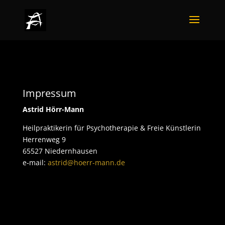
Impres­sum
Astrid Hörr-Mann
Heil­prak­ti­ke­rin für Psy­cho­the­ra­pie & Freie Künst­le­rin
Her­ren­weg 9
65527 Nie­dern­hau­sen
e‑mail:
astrid@hoerr-mann.de