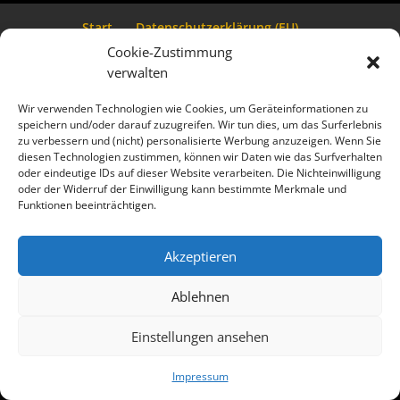
Start
Daten­schutz­er­klä­rung (EU)
Coo­kie-Rich­t­­li­­nie (EU)
Haf­tungs­aus­schluss
Cookie-Zustimmung
Impres­sum
verwalten
Wir verwenden Technologien wie Cookies, um Geräteinformationen zu
speichern und/oder darauf zuzugreifen. Wir tun dies, um das Surferlebnis
zu verbessern und (nicht) personalisierte Werbung anzuzeigen. Wenn Sie
diesen Technologien zustimmen, können wir Daten wie das Surfverhalten
oder eindeutige IDs auf dieser Website verarbeiten. Die Nichteinwilligung
oder der Widerruf der Einwilligung kann bestimmte Merkmale und
Funktionen beeinträchtigen.
Akzeptieren
Ablehnen
Einstellungen ansehen
Impres­sum